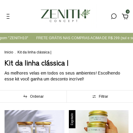
0
upom "ZENITH10"
FRETE GRÁTIS NAS COMPRAS ACIMA DE R$ 299 (sul e su
Início
.
Kit da linha clássica |
Kit da linha clássica |
As melhores velas em todos os seus ambientes! Escolhendo
esse kit você ganha um desconto incrível!
Ordenar
Filtrar
Esgotado