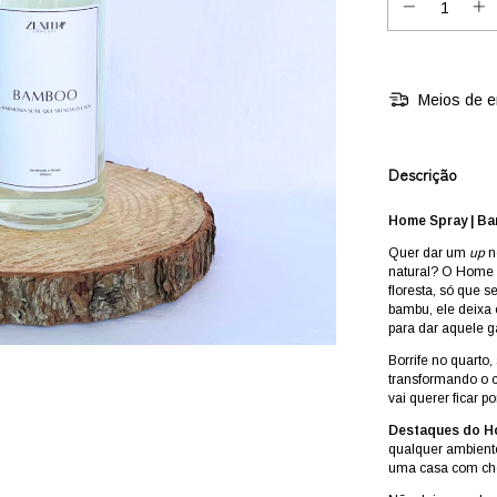
Meios de e
Descrição
Home Spray | B
Quer dar um
up
n
natural? O Home 
floresta, só que 
bambu, ele deixa 
para dar aquele g
Borrife no quarto
transformando o 
vai querer ficar po
Destaques do H
qualquer ambiente 
uma casa com che