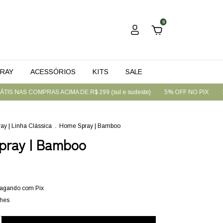
0
RAY
ACESSÓRIOS
KITS
SALE
COMPRAS ACIMA DE R$ 299 (sul e sudeste)
5% OFF NO PIX
10% OFF 
y | Linha Clássica
.
Home Spray | Bamboo
pray | Bamboo
agando com Pix
lhes