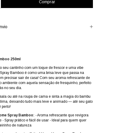
nvio
amboo
250ml
o seu cantinho com um toque de frescor e uma vibe
Spray Bamboo é como uma brisa leve que passa na
sem precisar sair de casa! Com seu aroma refrescante de
o ambiente com aquela sensação de fresquinho, perfeito
ás no seu dia.
, sala ou até na roupa de cama e sinta a magia do bambu
clima, deixando tudo mais leve e animado — até seu gato
r perto!
ome Spray Bamboo:
- Aroma refrescante que revigora
- Spray prático e fácil de usar - Ideal para quem quer
irinho de natureza