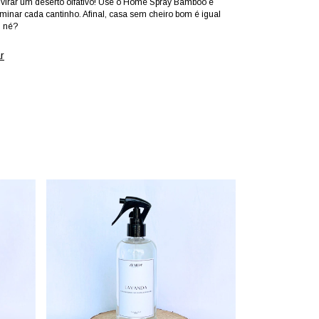
 virar um deserto olfativo! Use o Home Spray Bamboo e
ominar cada cantinho. Afinal, casa sem cheiro bom é igual
, né?
r