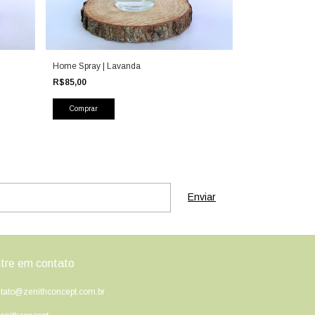
Home Spray | Lavanda
R$85,00
tre em contato
tato@zenithconcept.com.br