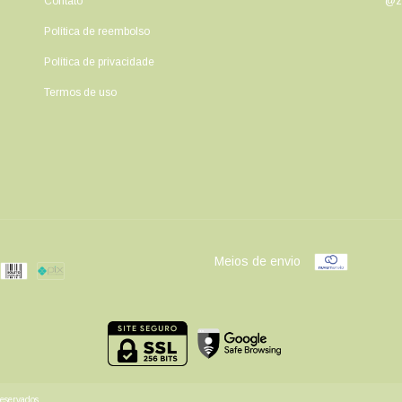
Contato
@ze
Política de reembolso
Política de privacidade
Termos de uso
Meios de envio
eservados.