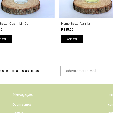
pray | Capim-Limão
Home Spray | Vanilla
00
R$85,00
-se e receba nossas ofertas.
Navegação
En
Quem somos
con