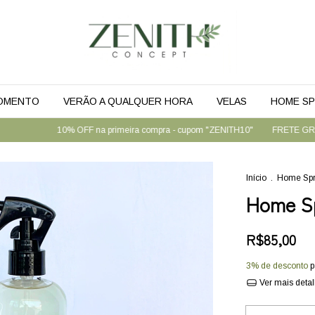
MOMENTO
VERÃO A QUALQUER HORA
VELAS
HOME SP
10% OFF na primeira compra - cupom "ZENITH10"
FRETE GRÁTIS NAS 
Início
.
Home Spra
Home S
R$85,00
3% de desconto
p
Ver mais deta