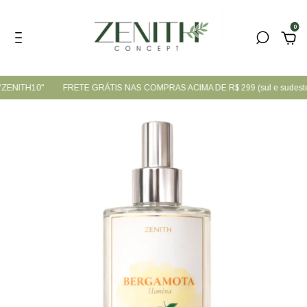
0
"ZENITH10"
FRETE GRÁTIS NAS COMPRAS ACIMA DE R$ 299 (sul e sudeste