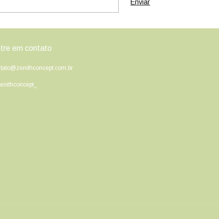
tre em contato
tato@zenithconcept.com.br
nithconcept_