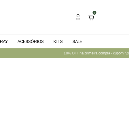
0
RAY
ACESSÓRIOS
KITS
SALE
10% OFF na primeira compra - cupom "ZEN